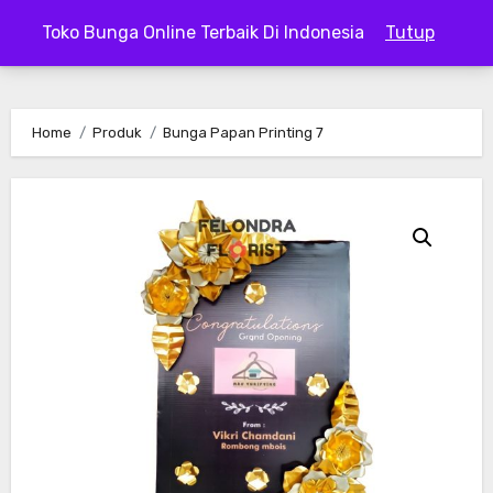
Skip
Toko Bunga Online Terbaik Di Indonesia
Tutup
to
content
Home
Produk
Bunga Papan Printing 7