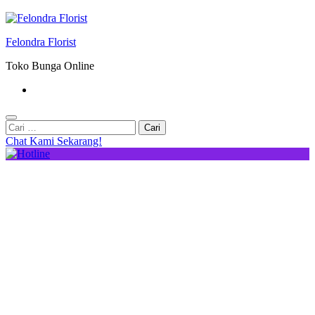
Felondra Florist
Toko Bunga Online
Cari
untuk:
Chat Kami Sekarang!