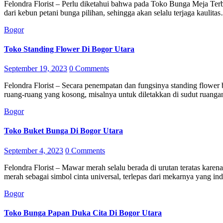
Felondra Florist – Perlu diketahui bahwa pada Toko Bunga Meja Terbaik Di Bogor Utara selalu memilih bunga yang langsung dipetik
dari kebun petani bunga pilihan, sehingga akan selalu terjaga kaulita
Bogor
Toko Standing Flower Di Bogor Utara
September 19, 2023
0 Comments
Felondra Florist – Secara penempatan dan fungsinya standing flower biasanya lebih digunakan sebagai pelengkap untuk mengisi
ruang-ruang yang kosong, misalnya untuk diletakkan di sudut ruanga
Bogor
Toko Buket Bunga Di Bogor Utara
September 4, 2023
0 Comments
Felondra Florist – Mawar merah selalu berada di urutan teratas karena ada beberapa alasan yang tersedia untuk menamai buket mawar
merah sebagai simbol cinta universal, terlepas dari mekarnya yang i
Bogor
Toko Bunga Papan Duka Cita Di Bogor Utara