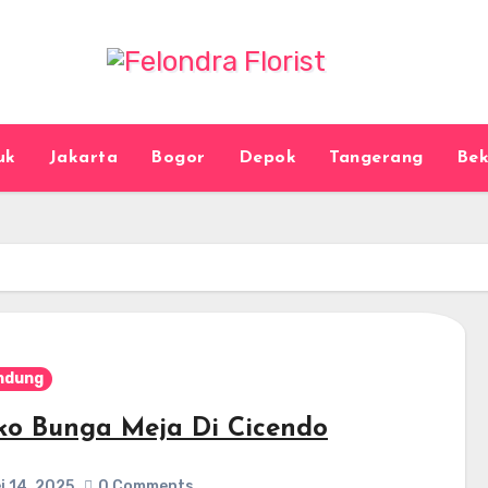
uk
Jakarta
Bogor
Depok
Tangerang
Bek
ndung
ko Bunga Meja Di Cicendo
i 14, 2025
0 Comments