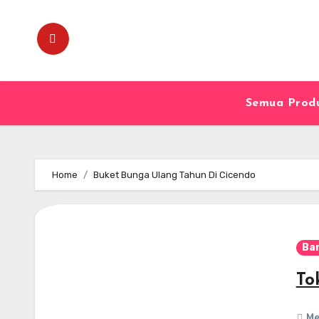
Skip
to
content
Semua Prod
Home
Buket Bunga Ulang Tahun Di Cicendo
Ba
To
Me