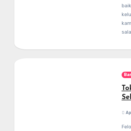
bai
kel
kam
sal
Ba
To
Se
Ap
Felondra Florist – Toko Bunga Papan