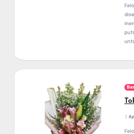
Felondra Florist – Pilihan jenis bunga yang
dis
mem
put
unt
Ba
To
Ap
Felondra Florist – Sulit untuk menemukan seorang