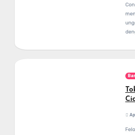
Con
mem
ung
den
Ba
To
Ci
Ap
Felondra Florist – Saat kamu tidak bisa menghadiri