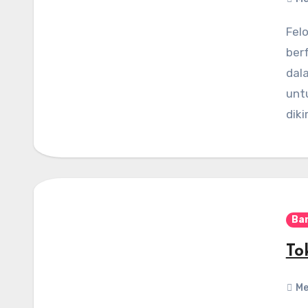
Felondra Florist – Karangan bunga meja tidak hanya
ber
dal
unt
dik
Ba
To
Me