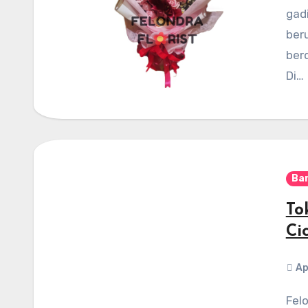
gad
ber
ber
Di…
Ba
To
Ci
Ap
Felondra Florist – Mendengar kabar yang kurang