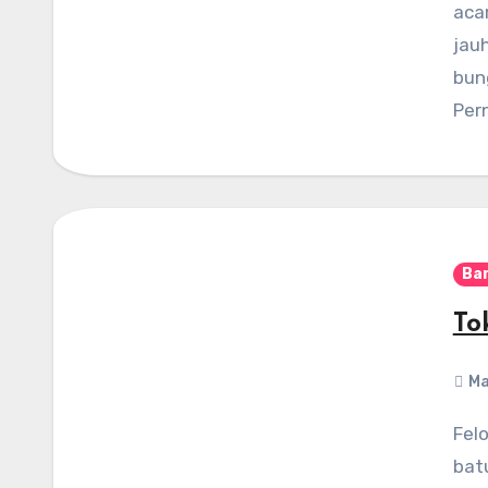
aca
jau
bun
Per
Ba
To
Ma
Felondra Florist – Untuk anda yang berdomisili di
bat