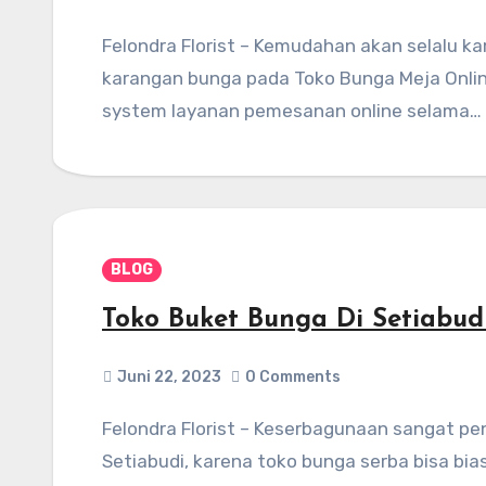
Felondra Florist – Kemudahan akan selalu kamu dapatkan ketika kamu memesan rangkaian
karangan bunga pada Toko Bunga Meja Online
system layanan pemesanan online selama…
BLOG
Toko Buket Bunga Di Setiabud
Juni 22, 2023
0 Comments
Felondra Florist – Keserbagunaan sangat penting di Toko Buket Bunga Terdekat Di
Setiabudi, karena toko bunga serba bisa b