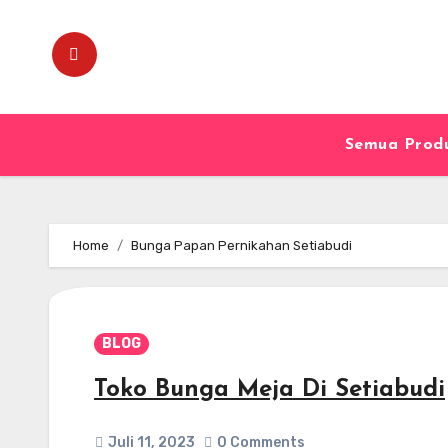
Skip
to
content
Semua Prod
Home
Bunga Papan Pernikahan Setiabudi
BLOG
Toko Bunga Meja Di Setiabudi
Juli 11, 2023
0 Comments