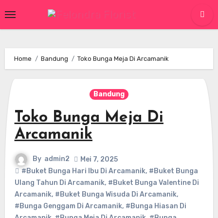
Skip
to
content
Home
Bandung
Toko Bunga Meja Di Arcamanik
Bandung
Toko Bunga Meja Di
Arcamanik
By
admin2
Mei 7, 2025
#Buket Bunga Hari Ibu Di Arcamanik
,
#Buket Bunga
Ulang Tahun Di Arcamanik
,
#Buket Bunga Valentine Di
Arcamanik
,
#Buket Bunga Wisuda Di Arcamanik
,
#Bunga Genggam Di Arcamanik
,
#Bunga Hiasan Di
Arcamanik
,
#Bunga Meja Di Arcamanik
,
#Bunga